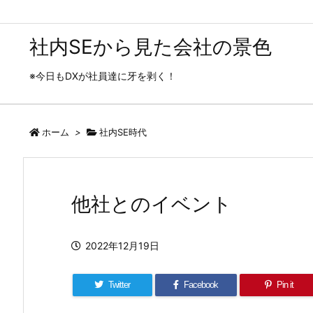
社内SEから見た会社の景色
※今日もDXが社員達に牙を剥く！
ホーム
>
社内SE時代
他社とのイベント
2022年12月19日
Twitter
Facebook
Pin it