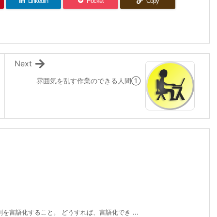
LinkedIn
Pocket
Copy
Next
雰囲気を乱す作業のできる人間①
を言語化すること。 どうすれば、言語化でき ...