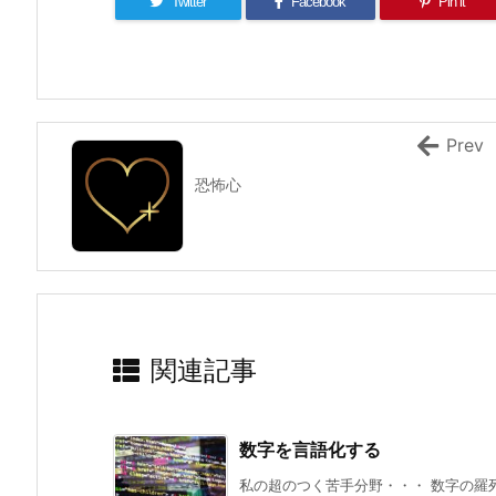
Twitter
Facebook
Pin it
Prev
恐怖心
関連記事
数字を言語化する
私の超のつく苦手分野・・・ 数字の羅列