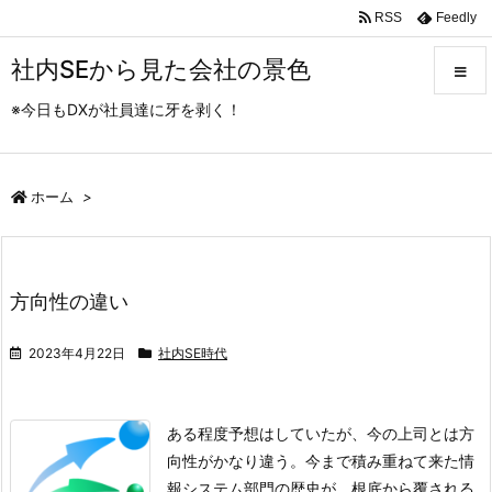
RSS
Feedly
社内SEから見た会社の景色
※今日もDXが社員達に牙を剥く！
メニュ
ホーム
>
サイド
前へ
方向性の違い
次へ
2023年4月22日
社内SE時代
検索
ある程度予想はしていたが、今の上司とは方
向性がかなり違う。
今まで積み重ねて来た情
報システム部門の歴史が、根底から覆される