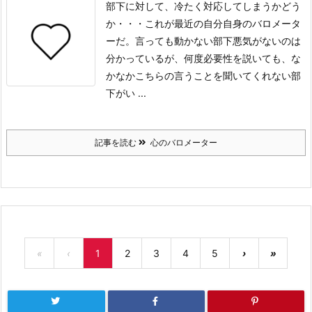
部下に対して、冷たく対応してしまうかどう
か・・・
これが最近の自分自身のバロメータ
ーだ。
言っても動かない部下
悪気がないのは
分かっているが、何度必要性を説いても、な
かなかこちらの言うことを聞いてくれない部
下がい ...
記事を読む
心のバロメーター
«
‹
1
2
3
4
5
›
»