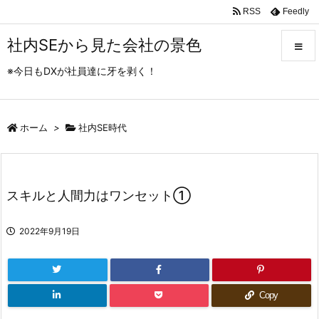
RSS
Feedly
社内SEから見た会社の景色
※今日もDXが社員達に牙を剥く！
メニュ
ホーム
>
社内SE時代
サイド
前へ
スキルと人間力はワンセット①
次へ
2022年9月19日
検索
Copy