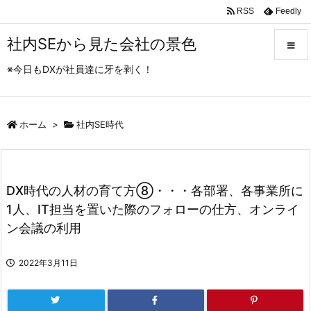
RSS
Feedly
社内SEから見た会社の景色
※今日もDXが社員達に牙を剥く！
メニュ
ホーム
>
社内SE時代
サイド
前へ
DX時代の人材の育て方⑧・・・各部署、各事業所に
次へ
1人、IT担当を置いた際のフォローの仕方、オンライ
ン会議の利用
検索
2022年3月11日