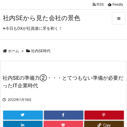
RSS
Feedly
社内SEから見た会社の景色
※今日もDXが社員達に牙を剥く！
メニュ
ホーム
>
社内SE時代
サイド
前へ
社内SEの準備力②・・・とてつもない準備が必要だ
次へ
ったIT企業時代
検索
2022年1月19日
Copy