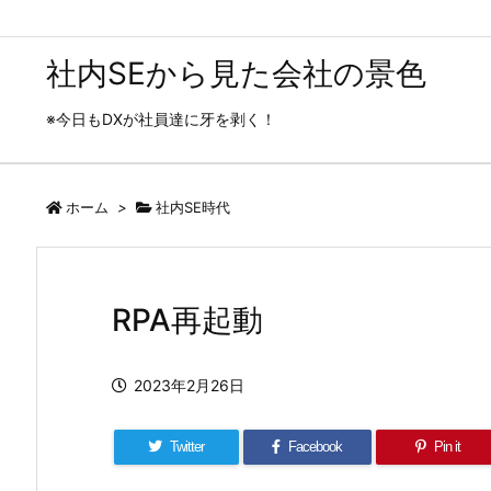
社内SEから見た会社の景色
※今日もDXが社員達に牙を剥く！
ホーム
>
社内SE時代
RPA再起動
2023年2月26日
Twitter
Facebook
Pin it