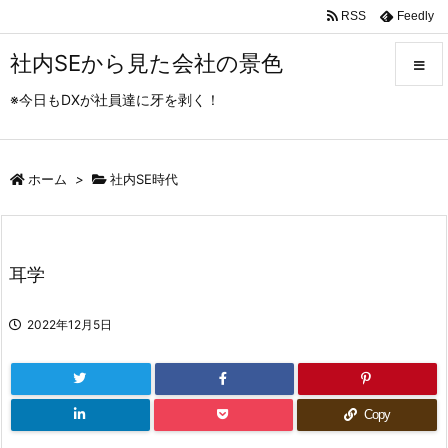
RSS
Feedly
社内SEから見た会社の景色
※今日もDXが社員達に牙を剥く！
メニュ
ホーム
>
社内SE時代
サイド
前へ
耳学
次へ
2022年12月5日
検索
Copy