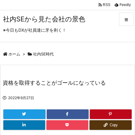
RSS
Feedly
社内SEから見た会社の景色
※今日もDXが社員達に牙を剥く！
メニュ
ホーム
>
社内SE時代
サイド
前へ
資格を取得することがゴールになっている
次へ
2022年9月27日
検索
Copy