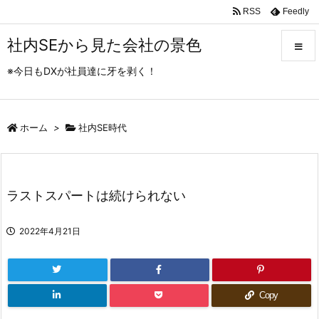
RSS
Feedly
社内SEから見た会社の景色
※今日もDXが社員達に牙を剥く！
メニュ
ホーム
>
社内SE時代
サイド
前へ
ラストスパートは続けられない
次へ
2022年4月21日
検索
Copy