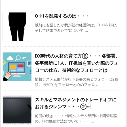
0→1を乱発するのは・・・
以前にも話したが我が社の経営陣は、0→1を好む。
そして結果できた”1”について ...
DX時代の人材の育て方⑥・・・各部署、
各事業所に1人、IT担当を置いた際のフォ
ローの仕方、技術的なフォローとは
情報システム部門が行う必要のあるフォローは2種
類。 技術的なフォローと心のフォロ ...
スキルとマネジメントのトレードオフに
おけるジレンマ・・・②￼
前回の続き・・・ 情報システム部門の中間管理職
の、ITの勉強方法について・・・ ...